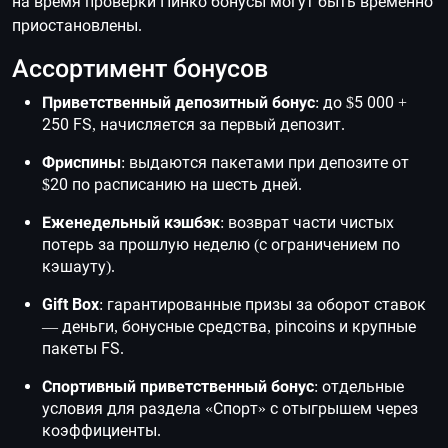
на время проверки Пинко бонусы могут быть временно
приостановлены.
Ассортимент бонусов
Приветственный депозитный бонус
: до $5 000 +
250 FS, начисляется за первый депозит.
Фриспины
: выдаются пакетами при депозите от
$20 по расписанию на шесть дней.
Еженедельный кэшбэк
: возврат части чистых
потерь за прошлую неделю (с ограничением по
кэшауту).
Gift Box
: гарантированные призы за оборот ставок
— деньги, бонусные средства, pincoins и крупные
пакеты FS.
Спортивный приветственный бонус
: отдельные
условия для раздела «Спорт» с отыгрышем через
коэффициенты.