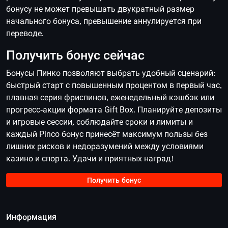
бонусу не может превышать двукратный размер
начального бонуса, превышение аннулируется при
переводе.
Получить бонус сейчаc
Бонусы Пинко позволяют выбрать удобный сценарий:
быстрый старт с повышенным процентом в первый час,
плавная серия фриспинов, еженедельный кэшбэк или
прогресс-акции формата Gift Box. Планируйте депозиты
и игровые сессии, соблюдайте сроки и лимиты и
каждый Pinco бонус принесёт максимум пользы без
лишних рисков и недоразумений между условиями
казино и спорта. Удачи и приятных наград!
Получить бонус
Информация