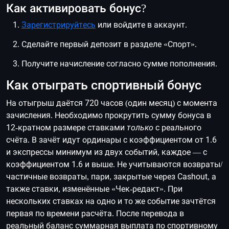
Как активировать бонус?
Зарегистрируйтесь
или войдите в аккаунт.
Сделайте первый депозит в разделе «Спорт».
Получите начисление согласно сумме пополнения.
Как отыграть спортивный бонус
На отыгрыш даётся 720 часов (один месяц) с момента
зачисления. Необходимо прокрутить сумму бонуса в
12-кратном размере ставками
только
с реального
счёта. В зачёт идут ординары с коэффициентом от 1.6
и экспрессы минимум из двух событий, каждое — с
коэффициентом 1.6 и выше. Не учитываются возвраты/
частичные возвраты, пари, закрытые через Cashout, а
также ставки, изменённые «Чек-редакт». При
нескольких ставках на одно и то же событие зачтётся
первая по времени расчёта. После перевода в
реальный баланс суммарная выплата по спортивному